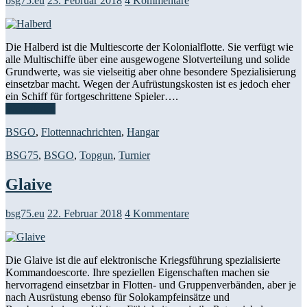
bsg75.eu
23. Februar 2018
4 Kommentare
Die Halberd ist die Multiescorte der Kolonialflotte. Sie verfügt wie
alle Multischiffe über eine ausgewogene Slotverteilung und solide
Grundwerte, was sie vielseitig aber ohne besondere Spezialisierung
einsetzbar macht. Wegen der Aufrüstungskosten ist es jedoch eher
ein Schiff für fortgeschrittene Spieler….
Weiterlesen
BSGO
,
Flottennachrichten
,
Hangar
BSG75
,
BSGO
,
Topgun
,
Turnier
Glaive
bsg75.eu
22. Februar 2018
4 Kommentare
Die Glaive ist die auf elektronische Kriegsführung spezialisierte
Kommandoescorte. Ihre speziellen Eigenschaften machen sie
hervorragend einsetzbar in Flotten- und Gruppenverbänden, aber je
nach Ausrüstung ebenso für Solokampfeinsätze und