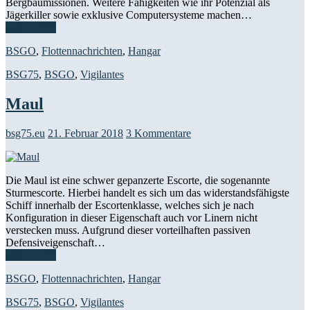
Bergbaumissionen. Weitere Fähigkeiten wie ihr Potenzial als
Jägerkiller sowie exklusive Computersysteme machen…
Weiterlesen
BSGO
,
Flottennachrichten
,
Hangar
BSG75
,
BSGO
,
Vigilantes
Maul
bsg75.eu
21. Februar 2018
3 Kommentare
Die Maul ist eine schwer gepanzerte Escorte, die sogenannte
Sturmescorte. Hierbei handelt es sich um das widerstandsfähigste
Schiff innerhalb der Escortenklasse, welches sich je nach
Konfiguration in dieser Eigenschaft auch vor Linern nicht
verstecken muss. Aufgrund dieser vorteilhaften passiven
Defensiveigenschaft…
Weiterlesen
BSGO
,
Flottennachrichten
,
Hangar
BSG75
,
BSGO
,
Vigilantes