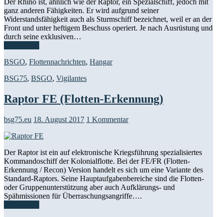
Der Rhino ist, ähnlich wie der Raptor, ein Spezialschiff, jedoch mit
ganz anderen Fähigkeiten. Er wird aufgrund seiner
Widerstandsfähigkeit auch als Sturmschiff bezeichnet, weil er an der
Front und unter heftigem Beschuss operiert. Je nach Ausrüstung und
durch seine exklusiven…
Weiterlesen
BSGO
,
Flottennachrichten
,
Hangar
BSG75
,
BSGO
,
Vigilantes
Raptor FE (Flotten-Erkennung)
bsg75.eu
18. August 2017
1 Kommentar
Der Raptor ist ein auf elektronische Kriegsführung spezialisiertes
Kommandoschiff der Kolonialflotte. Bei der FE/FR (Flotten-
Erkennung / Recon) Version handelt es sich um eine Variante des
Standard-Raptors. Seine Hauptaufgabenbereiche sind die Flotten-
oder Gruppenunterstützung aber auch Aufklärungs- und
Spähmissionen für Überraschungsangriffe….
Weiterlesen