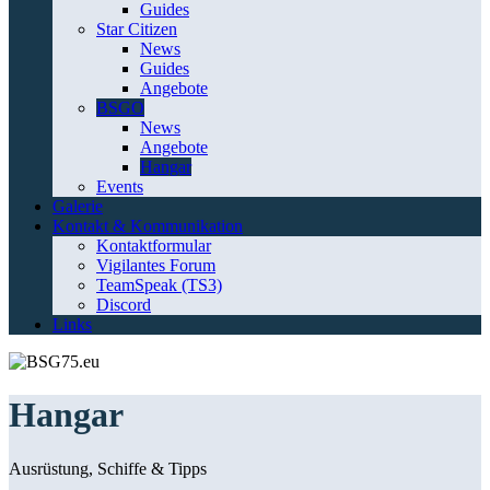
Guides
Star Citizen
News
Guides
Angebote
BSGO
News
Angebote
Hangar
Events
Galerie
Kontakt & Kommunikation
Kontaktformular
Vigilantes Forum
TeamSpeak (TS3)
Discord
Links
Hangar
Ausrüstung, Schiffe & Tipps