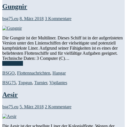
Gungnir
bsg75.eu
8. März 2018
3 Kommentare
Die Gungnir ist der Multiliner. Dieses Schiff ist in der aufgerüsteten
Version unter den Linienschiffen der vielseitigste und potenziell
kampfstärkste Liner. Aufgrund seiner Fähigkeiten ist es eines der
beliebtesten Flottenschiffe und für vielfältige Aufgaben geeignet.
Technische Daten: 3 Computer (C)…
Weiterlesen
BSGO
,
Flottennachrichten
,
Hangar
BSG75
,
Topgun
,
Turnier
,
Vigilantes
Aesir
bsg75.eu
5. März 2018
2 Kommentare
Die Aesir ist der schnellste Liner der Kolonialflotte. Wegen der