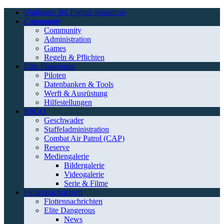
Vigilantes 3rd Fighter Squadron
Community
Community
Administration
Games
Regeln & Pflichten
Elite Dangerous
Piloten
Datenbanken & Tools
Werft & Ausrüstung
Hilfestellungen
BSGO
Geschwader
Staffeladministration
Combat Air Patrol (CAP)
Reserve
Mediengalerie
Bildergalerie
Videogalerie
Serie & Filme
Flottennachrichten
Flottennachrichten
Elite Dangerous
News