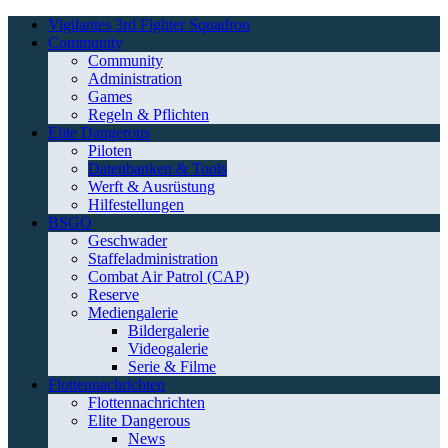
Vigilantes 3rd Fighter Squadron
Community
Community
Administration
Games
Regeln & Pflichten
Elite Dangerous
Piloten
Datenbanken & Tools
Werft & Ausrüstung
Hilfestellungen
BSGO
Geschwader
Staffeladministration
Combat Air Patrol (CAP)
Reserve
Mediengalerie
Bildergalerie
Videogalerie
Serie & Filme
Flottennachrichten
Flottennachrichten
Elite Dangerous
News