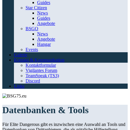
Guides
Star Citizen
News
Guides
Angebote
BSGO
News
Angebote
Hangar
Events
Galerie
Kontakt & Kommunikation
Kontaktformular
Vigilantes Forum
TeamSpeak (TS3)
Discord
Links
Datenbanken & Tools
Für Elite Dangerous gibt es inzwischen eine Auswahl an Tools und
Datenbanken von Drittanbietern, die als nützliche Hilfestellung