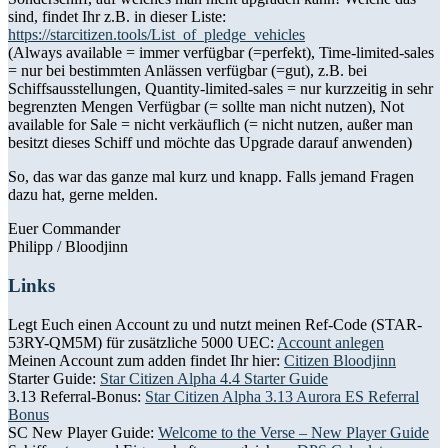
sind, findet Ihr z.B. in dieser Liste:
https://starcitizen.tools/List_of_pledge_vehicles
(Always available = immer verfügbar (=perfekt), Time-limited-sales
= nur bei bestimmten Anlässen verfügbar (=gut), z.B. bei
Schiffsausstellungen, Quantity-limited-sales = nur kurzzeitig in sehr
begrenzten Mengen Verfügbar (= sollte man nicht nutzen), Not
available for Sale = nicht verkäuflich (= nicht nutzen, außer man
besitzt dieses Schiff und möchte das Upgrade darauf anwenden)
So, das war das ganze mal kurz und knapp. Falls jemand Fragen
dazu hat, gerne melden.
Euer Commander
Philipp / Bloodjinn
Links
Legt Euch einen Account zu und nutzt meinen Ref-Code (STAR-
53RY-QM5M) für zusätzliche 5000 UEC:
Account anlegen
Meinen Account zum adden findet Ihr hier:
Citizen Bloodjinn
Starter Guide:
Star Citizen Alpha 4.4 Starter Guide
3.13 Referral-Bonus:
Star Citizen Alpha 3.13 Aurora ES Referral
Bonus
SC New Player Guide:
Welcome to the Verse – New Player Guide