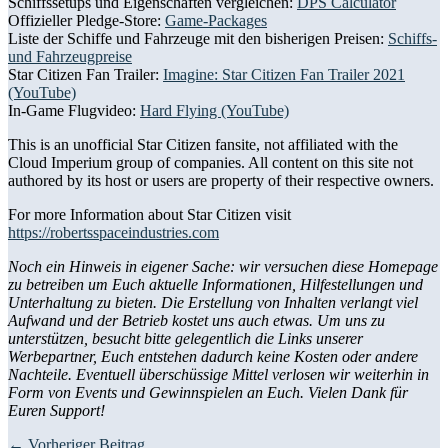
Schiffssetups und Eigenschaften vergleichen:
DPS Calculator
Offizieller Pledge-Store:
Game-Packages
Liste der Schiffe und Fahrzeuge mit den bisherigen Preisen:
Schiffs-
und Fahrzeugpreise
Star Citizen Fan Trailer:
Imagine: Star Citizen Fan Trailer 2021
(YouTube)
In-Game Flugvideo:
Hard Flying (YouTube)
This is an unofficial Star Citizen fansite, not affiliated with the
Cloud Imperium group of companies. All content on this site not
authored by its host or users are property of their respective owners.
For more Information about Star Citizen visit
https://robertsspaceindustries.com
Noch ein Hinweis in eigener Sache: wir versuchen diese Homepage
zu betreiben um Euch aktuelle Informationen, Hilfestellungen und
Unterhaltung zu bieten. Die Erstellung von Inhalten verlangt viel
Aufwand und der Betrieb kostet uns auch etwas. Um uns zu
unterstützen, besucht bitte gelegentlich die Links unserer
Werbepartner, Euch entstehen dadurch keine Kosten oder andere
Nachteile. Eventuell überschüssige Mittel verlosen wir weiterhin in
Form von Events und Gewinnspielen an Euch. Vielen Dank für
Euren Support!
← Vorheriger Beitrag