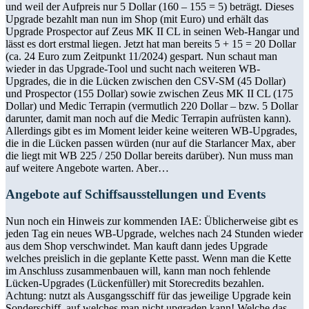
und weil der Aufpreis nur 5 Dollar (160 – 155 = 5) beträgt. Dieses
Upgrade bezahlt man nun im Shop (mit Euro) und erhält das
Upgrade Prospector auf Zeus MK II CL in seinen Web-Hangar und
lässt es dort erstmal liegen. Jetzt hat man bereits 5 + 15 = 20 Dollar
(ca. 24 Euro zum Zeitpunkt 11/2024) gespart. Nun schaut man
wieder in das Upgrade-Tool und sucht nach weiteren WB-
Upgrades, die in die Lücken zwischen den CSV-SM (45 Dollar)
und Prospector (155 Dollar) sowie zwischen Zeus MK II CL (175
Dollar) und Medic Terrapin (vermutlich 220 Dollar – bzw. 5 Dollar
darunter, damit man noch auf die Medic Terrapin aufrüsten kann).
Allerdings gibt es im Moment leider keine weiteren WB-Upgrades,
die in die Lücken passen würden (nur auf die Starlancer Max, aber
die liegt mit WB 225 / 250 Dollar bereits darüber). Nun muss man
auf weitere Angebote warten. Aber…
Angebote auf Schiffsausstellungen und Events
Nun noch ein Hinweis zur kommenden IAE: Üblicherweise gibt es
jeden Tag ein neues WB-Upgrade, welches nach 24 Stunden wieder
aus dem Shop verschwindet. Man kauft dann jedes Upgrade
welches preislich in die geplante Kette passt. Wenn man die Kette
im Anschluss zusammenbauen will, kann man noch fehlende
Lücken-Upgrades (Lückenfüller) mit Storecredits bezahlen.
Achtung: nutzt als Ausgangsschiff für das jeweilige Upgrade kein
Sonderschiff, auf welches man nicht upgraden kann! Welche das