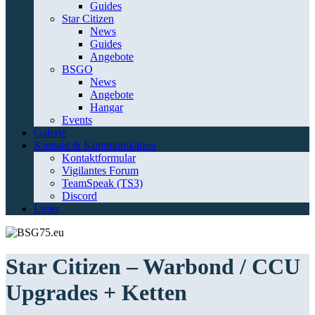
Guides
Star Citizen
News
Guides
Angebote
BSGO
News
Angebote
Hangar
Events
Galerie
Kontakt & Kommunikation
Kontaktformular
Vigilantes Forum
TeamSpeak (TS3)
Discord
Links
Star Citizen – Warbond / CCU
Upgrades + Ketten