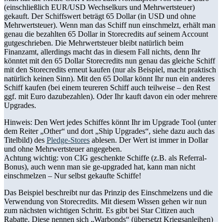
(einschließlich EUR/USD Wechselkurs und Mehrwertsteuer)
gekauft. Der Schiffswert beträgt 65 Dollar (in USD und ohne
Mehrwertsteuer). Wenn man das Schiff nun einschmelzt, erhält man
genau die bezahlten 65 Dollar in Storecredits auf seinem Account
gutgeschrieben. Die Mehrwertsteuer bleibt natürlich beim
Finanzamt, allerdings macht das in diesem Fall nichts, denn Ihr
könntet mit den 65 Dollar Storecredits nun genau das gleiche Schiff
mit den Storecredits erneut kaufen (nur als Beispiel, macht praktisch
natürlich keinen Sinn). Mit den 65 Dollar könnt Ihr nun ein anderes
Schiff kaufen (bei einem teureren Schiff auch teilweise – den Rest
ggf. mit Euro dazubezahlen). Oder Ihr kauft davon ein oder mehrere
Upgrades.
Hinweis: Den Wert jedes Schiffes könnt Ihr im Upgrade Tool (unter
dem Reiter „Other“ und dort „Ship Upgrades“, siehe dazu auch das
Titelbild) des
Pledge-Stores
ablesen. Der Wert ist immer in Dollar
und ohne Mehrwertsteuer angegeben.
Achtung wichtig: von CIG geschenkte Schiffe (z.B. als Referral-
Bonus), auch wenn man sie ge-upgraded hat, kann man nicht
einschmelzen – Nur selbst gekaufte Schiffe!
Das Beispiel beschreibt nur das Prinzip des Einschmelzens und die
Verwendung von Storecredits. Mit diesem Wissen gehen wir nun
zum nächsten wichtigen Schritt. Es gibt bei Star Citizen auch
Rabatte. Diese nennen sich „Warbonds“ (übersetzt Kriegsanleihen)