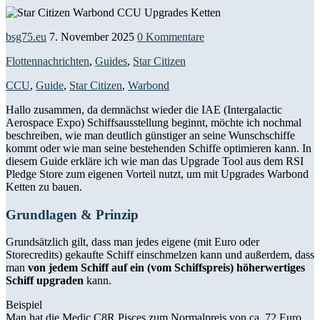
bsg75.eu
7. November 2025
0 Kommentare
Flottennachrichten
,
Guides
,
Star Citizen
CCU
,
Guide
,
Star Citizen
,
Warbond
Hallo zusammen, da demnächst wieder die IAE (Intergalactic
Aerospace Expo) Schiffsausstellung beginnt, möchte ich nochmal
beschreiben, wie man deutlich günstiger an seine Wunschschiffe
kommt oder wie man seine bestehenden Schiffe optimieren kann. In
diesem Guide erkläre ich wie man das Upgrade Tool aus dem RSI
Pledge Store zum eigenen Vorteil nutzt, um mit Upgrades Warbond
Ketten zu bauen.
Grundlagen & Prinzip
Grundsätzlich gilt, dass man jedes eigene (mit Euro oder
Storecredits) gekaufte Schiff einschmelzen kann und außerdem, dass
man
von jedem Schiff auf ein (vom Schiffspreis) höherwertiges
Schiff upgraden
kann.
Beispiel
Man hat die Medic C8R Pisces zum Normalpreis von ca. 72 Euro