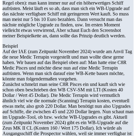
Regel oben): man kann immer nur auf ein höherwertiges Schiff
aufrüsten. Meist läuft es so ab, dass man sich ein WB-Upgrade auf
das nächste verfügbare Schiff mit geringerem Wert kauft. So muss
man meist nur 5 bis 10 Euro bezahlen. Dann versucht man das
nächste mögliche Upgrade zu finden, usw. Im ersten Moment
vielleicht etwas verwirrend, Aber schaut Euch den Screenshot
meiner Beispielkette an, dann sollte das Prinzip deutlich werden.
Beispiel
Auf der IAE (zum Zeitpunkt November 2024) wurde am Anvil Tag
die neue Medic Terrapin vorgestellt und man wollte diese gerne
haben. Wir bauen auf das Beispiel oben auf: Man hatte eine C8R
Medic Pisces und möchte diese nun auf eine Medic Terrapin
aufrüsten. Wenn man sich darauf eine WB-Kette bauen möchte,
könnte man folgendermaßen vorgehen.
Zunächst schmelzt man seine C8R Pisces ein und kauft sich wie
schon oben beschrieben den WB CSV-SM mit LTI (Kosten 40
Dollar / Wert 45 Dollar). Die Medic Terrapin wird vermutlich
ähnlich viel wie die normale (Scanning) Terrapin kosten, eventuell
etwas mehr, also grob 220 Dollar. Man benötigt nun also Upgrades
auf Schiffe, die zwischen 45 und 220 Dollar liegen. Nun schaut man
im Upgrade-Tool, ob bzw. welche WB-Upgrades es gibt. Aktuell
(zum Zeitpunkt November 2024) gibt es ein WB-Upgrade auf die
Zeus MK II CL (Kosten 160 / Wert 175 Dollar). Ich würde als
Ausgangsschiff die Prospector wählen, weil sie immer verfügbar ist