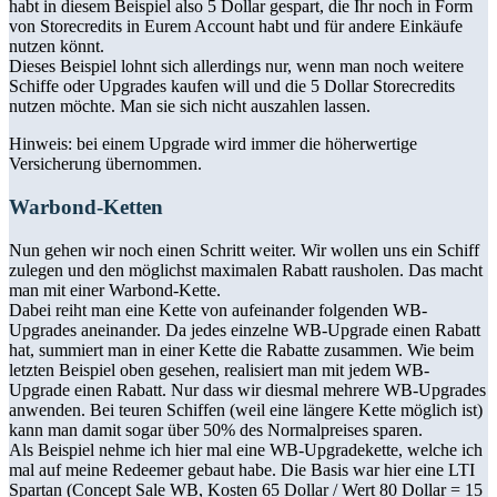
habt in diesem Beispiel also 5 Dollar gespart, die Ihr noch in Form
von Storecredits in Eurem Account habt und für andere Einkäufe
nutzen könnt.
Dieses Beispiel lohnt sich allerdings nur, wenn man noch weitere
Schiffe oder Upgrades kaufen will und die 5 Dollar Storecredits
nutzen möchte. Man sie sich nicht auszahlen lassen.
Hinweis: bei einem Upgrade wird immer die höherwertige
Versicherung übernommen.
Warbond-Ketten
Nun gehen wir noch einen Schritt weiter. Wir wollen uns ein Schiff
zulegen und den möglichst maximalen Rabatt rausholen. Das macht
man mit einer Warbond-Kette.
Dabei reiht man eine Kette von aufeinander folgenden WB-
Upgrades aneinander. Da jedes einzelne WB-Upgrade einen Rabatt
hat, summiert man in einer Kette die Rabatte zusammen. Wie beim
letzten Beispiel oben gesehen, realisiert man mit jedem WB-
Upgrade einen Rabatt. Nur dass wir diesmal mehrere WB-Upgrades
anwenden. Bei teuren Schiffen (weil eine längere Kette möglich ist)
kann man damit sogar über 50% des Normalpreises sparen.
Als Beispiel nehme ich hier mal eine WB-Upgradekette, welche ich
mal auf meine Redeemer gebaut habe. Die Basis war hier eine LTI
Spartan (Concept Sale WB, Kosten 65 Dollar / Wert 80 Dollar = 15