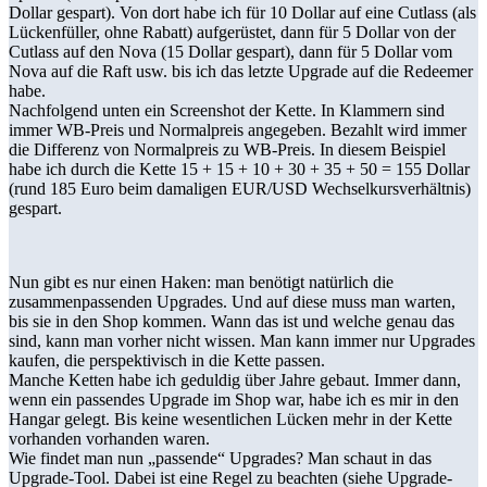
Dollar gespart). Von dort habe ich für 10 Dollar auf eine Cutlass (als
Lückenfüller, ohne Rabatt) aufgerüstet, dann für 5 Dollar von der
Cutlass auf den Nova (15 Dollar gespart), dann für 5 Dollar vom
Nova auf die Raft usw. bis ich das letzte Upgrade auf die Redeemer
habe.
Nachfolgend unten ein Screenshot der Kette. In Klammern sind
immer WB-Preis und Normalpreis angegeben. Bezahlt wird immer
die Differenz von Normalpreis zu WB-Preis. In diesem Beispiel
habe ich durch die Kette 15 + 15 + 10 + 30 + 35 + 50 = 155 Dollar
(rund 185 Euro beim damaligen EUR/USD Wechselkursverhältnis)
gespart.
Nun gibt es nur einen Haken: man benötigt natürlich die
zusammenpassenden Upgrades. Und auf diese muss man warten,
bis sie in den Shop kommen. Wann das ist und welche genau das
sind, kann man vorher nicht wissen. Man kann immer nur Upgrades
kaufen, die perspektivisch in die Kette passen.
Manche Ketten habe ich geduldig über Jahre gebaut. Immer dann,
wenn ein passendes Upgrade im Shop war, habe ich es mir in den
Hangar gelegt. Bis keine wesentlichen Lücken mehr in der Kette
vorhanden vorhanden waren.
Wie findet man nun „passende“ Upgrades? Man schaut in das
Upgrade-Tool. Dabei ist eine Regel zu beachten (siehe Upgrade-