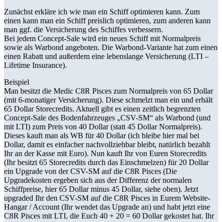
Zunächst erkläre ich wie man ein Schiff optimieren kann. Zum
einen kann man ein Schiff preislich optimieren, zum anderen kann
man ggf. die Versicherung des Schiffes verbessern.
Bei jedem Concept-Sale wird ein neues Schiff mit Normalpreis
sowie als Warbond angeboten. Die Warbond-Variante hat zum einen
einen Rabatt und außerdem eine lebenslange Versicherung (LTI –
Lifetime Insurance).
Beispiel
Man besitzt die Medic C8R Pisces zum Normalpreis von 65 Dollar
(mit 6-monatiger Versicherung). Diese schmelzt man ein und erhält
65 Dollar Storecredits. Aktuell gibt es einen zeitlich begrenzten
Concept-Sale des Bodenfahrzeuges „CSV-SM“ als Warbond (und
mit LTI) zum Preis von 40 Dollar (statt 45 Dollar Normalpreis).
Dieses kauft man als WB für 40 Dollar (ich bleibe hier mal bei
Dollar, damit es einfacher nachvollziehbar bleibt, natürlich bezahlt
Ihr an der Kasse mit Euro). Nun kauft Ihr von Euren Storecredits
(Ihr besitzt 65 Storecredits durch das Einschmelzen) für 20 Dollar
ein Upgrade von der CSV-SM auf die C8R Pisces (Die
Upgradekosten ergeben sich aus der Differenz der normalen
Schiffpreise, hier 65 Dollar minus 45 Dollar, siehe oben). Jetzt
upgraded Ihr den CSV-SM auf die C8R Pisces in Eurem Website-
Hangar / Account (Ihr wendet das Upgrade an) und habt jetzt eine
C8R Pisces mit LTI, die Euch 40 + 20 = 60 Dollar gekostet hat. Ihr