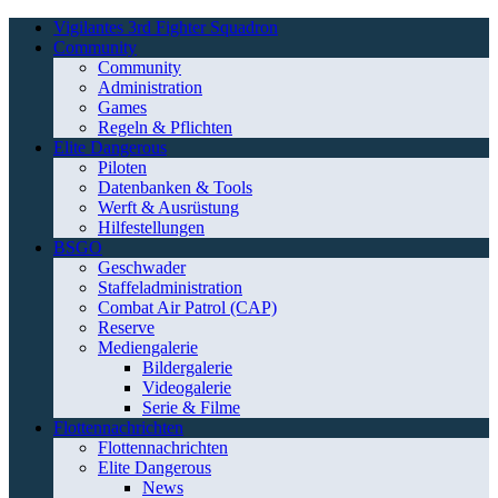
Vigilantes 3rd Fighter Squadron
Community
Community
Administration
Games
Regeln & Pflichten
Elite Dangerous
Piloten
Datenbanken & Tools
Werft & Ausrüstung
Hilfestellungen
BSGO
Geschwader
Staffeladministration
Combat Air Patrol (CAP)
Reserve
Mediengalerie
Bildergalerie
Videogalerie
Serie & Filme
Flottennachrichten
Flottennachrichten
Elite Dangerous
News