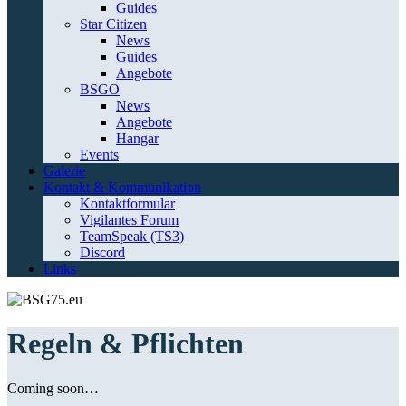
Guides
Star Citizen
News
Guides
Angebote
BSGO
News
Angebote
Hangar
Events
Galerie
Kontakt & Kommunikation
Kontaktformular
Vigilantes Forum
TeamSpeak (TS3)
Discord
Links
Regeln & Pflichten
Coming soon…