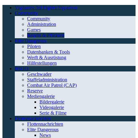
Vigilantes 3rd Fighter Squadron
Community
Community
Administration
Games
Regeln & Pflichten
Elite Dangerous
Piloten
Datenbanken & Tools
Werft & Ausrüstung
Hilfestellungen
BSGO
Geschwader
Staffeladministration
Combat Air Patrol (CAP)
Reserve
Mediengalerie
Bildergalerie
Videogalerie
Serie & Filme
Flottennachrichten
Flottennachrichten
Elite Dangerous
News