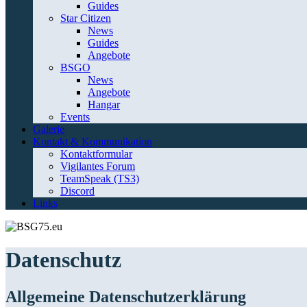
Guides
Star Citizen
News
Guides
Angebote
BSGO
News
Angebote
Hangar
Events
Galerie
Kontakt & Kommunikation
Kontaktformular
Vigilantes Forum
TeamSpeak (TS3)
Discord
Links
Datenschutz
Allgemeine Datenschutzerklärung