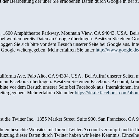
it der Bearbeitung der über Sie erhobenen Daten durch Google in der
, 1600 Amphitheatre Parkway, Mountain View, CA 94043, USA. Bei Au
ei werden bereits Daten an Google übertragen. Besitzen Sie einen Go
gen Sie sich bitte vor dem Besuch unserer Seite bei Google aus. Int
n Google weitergegeben. Mehr erfahren Sie unter
http://www.google.de/i
lifornia Ave, Palo Alto, CA 94304, USA . Bei Aufruf unserer Seiten 
en an Facebook übertragen. Besitzen Sie einen Facebook-Account, kö
itte vor dem Besuch unserer Seite bei Facebook aus. Interaktionen, 
eitergegeben. Mehr erfahren Sie unter
https://de-de.facebook.com/abou
st die Twitter Inc., 1355 Market Street, Suite 900, San Francisco, CA
en besuchte Websites mit Ihrem Twitter-Account verknüpft und in Ihre
Nutzung dieser Daten durch Twitter haben wir keine Kenntnis. Einzelhe