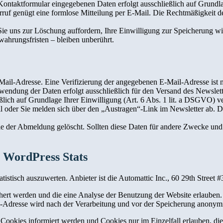
as Kontaktformular eingegebenen Daten erfolgt ausschließlich auf Grundl
Widerruf genügt eine formlose Mitteilung per E-Mail. Die Rechtmäßigkeit
 Sie uns zur Löschung auffordern, Ihre Einwilligung zur Speicherung 
ahrungsfristen – bleiben unberührt.
ail-Adresse. Eine Verifizierung der angegebenen E-Mail-Adresse ist n
wendung der Daten erfolgt ausschließlich für den Versand des Newslett
 auf Grundlage Ihrer Einwilligung (Art. 6 Abs. 1 lit. a DSGVO) verarbe
l oder Sie melden sich über den „Austragen“-Link im Newsletter ab. D
der Abmeldung gelöscht. Sollten diese Daten für andere Zwecke und an
 WordPress Stats
atistisch auszuwerten. Anbieter ist die Automattic Inc., 60 29th Stree
ert werden und die eine Analyse der Benutzung der Website erlauben.
P-Adresse wird nach der Verarbeitung und vor der Speicherung anonymi
n Cookies informiert werden und Cookies nur im Einzelfall erlauben, d