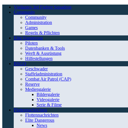
Vigilantes 3rd Fighter Squadron
Community
Community
Administration
Games
Regeln & Pflichten
Elite Dangerous
Piloten
Datenbanken & Tools
Werft & Ausrüstung
Hilfestellungen
BSGO
Geschwader
Staffeladministration
Combat Air Patrol (CAP)
Reserve
Mediengalerie
Bildergalerie
Videogalerie
Serie & Filme
Flottennachrichten
Flottennachrichten
Elite Dangerous
News