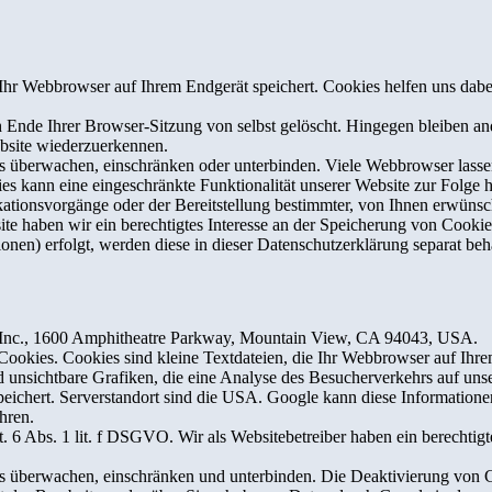
hr Webbrowser auf Ihrem Endgerät speichert. Cookies helfen uns dabei,
nde Ihrer Browser-Sitzung von selbst gelöscht. Hingegen bleiben ande
ebsite wiederzuerkennen.
berwachen, einschränken oder unterbinden. Viele Webbrowser lassen 
s kann eine eingeschränkte Funktionalität unserer Website zur Folge 
ionsvorgänge oder der Bereitstellung bestimmter, von Ihnen erwünsch
te haben wir ein berechtigtes Interesse an der Speicherung von Cookies
onen) erfolgt, werden diese in dieser Datenschutzerklärung separat beh
e Inc., 1600 Amphitheatre Parkway, Mountain View, CA 94043, USA.
okies. Cookies sind kleine Textdateien, die Ihr Webbrowser auf Ihrem
unsichtbare Grafiken, die eine Analyse des Besucherverkehrs auf un
ichert. Serverstandort sind die USA. Google kann diese Informationen
hren.
6 Abs. 1 lit. f DSGVO. Wir als Websitebetreiber haben ein berechtigte
berwachen, einschränken und unterbinden. Die Deaktivierung von Coo