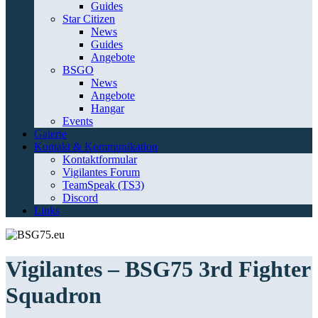
Guides
Star Citizen
News
Guides
Angebote
BSGO
News
Angebote
Hangar
Events
Galerie
Kontakt & Kommunikation
Kontaktformular
Vigilantes Forum
TeamSpeak (TS3)
Discord
Links
Vigilantes – BSG75 3rd Fighter
Squadron