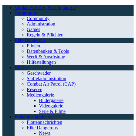
Vigilantes 3rd Fighter Squadron
Community
Community
Administration
Games
Regeln & Pflichten
Elite Dangerous
Piloten
Datenbanken & Tools
Werft & Ausrüstung
Hilfestellungen
BSGO
Geschwader
Staffeladministration
Combat Air Patrol (CAP)
Reserve
Mediengalerie
Bildergalerie
Videogalerie
Serie & Filme
Flottennachrichten
Flottennachrichten
Elite Dangerous
News