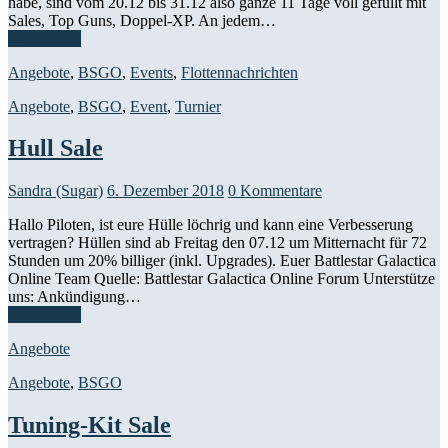
habe, sind vom 20.12 bis 31.12 also ganze 11 Tage voll gefüllt mit
Sales, Top Guns, Doppel-XP. An jedem…
Weiterlesen
Angebote
,
BSGO
,
Events
,
Flottennachrichten
Angebote
,
BSGO
,
Event
,
Turnier
Hull Sale
Sandra (Sugar)
6. Dezember 2018
0 Kommentare
Hallo Piloten, ist eure Hülle löchrig und kann eine Verbesserung
vertragen? Hüllen sind ab Freitag den 07.12 um Mitternacht für 72
Stunden um 20% billiger (inkl. Upgrades). Euer Battlestar Galactica
Online Team​ Quelle: Battlestar Galactica Online Forum Unterstütze
uns: Ankündigung…
Weiterlesen
Angebote
Angebote
,
BSGO
Tuning-Kit Sale