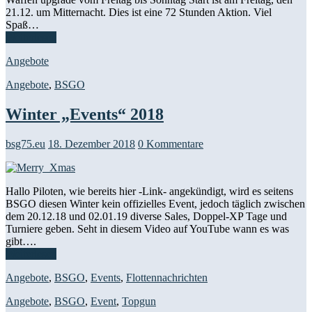
21.12. um Mitternacht. Dies ist eine 72 Stunden Aktion. Viel
Spaß…
Weiterlesen
Angebote
Angebote
,
BSGO
Winter „Events“ 2018
bsg75.eu
18. Dezember 2018
0 Kommentare
Hallo Piloten, wie bereits hier -Link- angekündigt, wird es seitens
BSGO diesen Winter kein offizielles Event, jedoch täglich zwischen
dem 20.12.18 und 02.01.19 diverse Sales, Doppel-XP Tage und
Turniere geben. Seht in diesem Video auf YouTube wann es was
gibt….
Weiterlesen
Angebote
,
BSGO
,
Events
,
Flottennachrichten
Angebote
,
BSGO
,
Event
,
Topgun