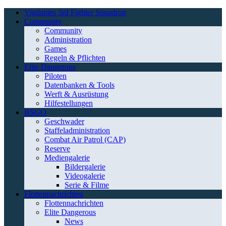
Vigilantes 3rd Fighter Squadron
Community
Community
Administration
Games
Regeln & Pflichten
Elite Dangerous
Piloten
Datenbanken & Tools
Werft & Ausrüstung
Hilfestellungen
BSGO
Geschwader
Staffeladministration
Combat Air Patrol (CAP)
Reserve
Mediengalerie
Bildergalerie
Videogalerie
Serie & Filme
Flottennachrichten
Flottennachrichten
Elite Dangerous
News