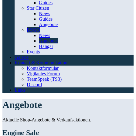
Guides
Star Citizen
News
Guides
Angebote
BSGO
News
Angebote
Hangar
Events
Galerie
Kontakt & Kommunikation
Kontaktformular
Vigilantes Forum
TeamSpeak (TS3)
Discord
Links
Angebote
Aktuelle Shop-Angebote & Verkaufsaktionen.
Engine Sale