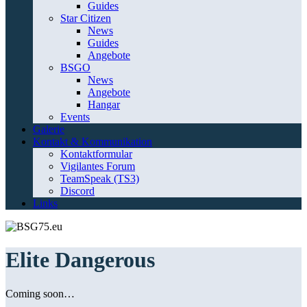
Guides
Star Citizen
News
Guides
Angebote
BSGO
News
Angebote
Hangar
Events
Galerie
Kontakt & Kommunikation
Kontaktformular
Vigilantes Forum
TeamSpeak (TS3)
Discord
Links
Elite Dangerous
Coming soon…