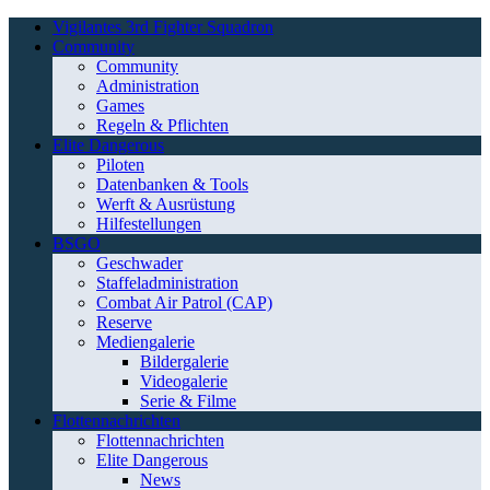
Vigilantes 3rd Fighter Squadron
Community
Community
Administration
Games
Regeln & Pflichten
Elite Dangerous
Piloten
Datenbanken & Tools
Werft & Ausrüstung
Hilfestellungen
BSGO
Geschwader
Staffeladministration
Combat Air Patrol (CAP)
Reserve
Mediengalerie
Bildergalerie
Videogalerie
Serie & Filme
Flottennachrichten
Flottennachrichten
Elite Dangerous
News