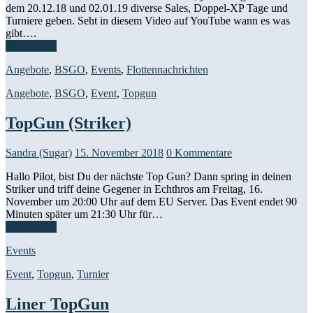
dem 20.12.18 und 02.01.19 diverse Sales, Doppel-XP Tage und
Turniere geben. Seht in diesem Video auf YouTube wann es was
gibt….
Weiterlesen
Angebote
,
BSGO
,
Events
,
Flottennachrichten
Angebote
,
BSGO
,
Event
,
Topgun
TopGun (Striker)
Sandra (Sugar)
15. November 2018
0 Kommentare
Hallo Pilot, bist Du der nächste Top Gun? Dann spring in deinen
Striker und triff deine Gegener in Echthros am Freitag, 16.
November um 20:00 Uhr auf dem EU Server. Das Event endet 90
Minuten später um 21:30 Uhr für…
Weiterlesen
Events
Event
,
Topgun
,
Turnier
Liner TopGun