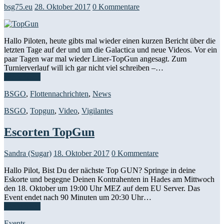
bsg75.eu
28. Oktober 2017
0 Kommentare
Hallo Piloten, heute gibts mal wieder einen kurzen Bericht über die
letzten Tage auf der und um die Galactica und neue Videos. Vor ein
paar Tagen war mal wieder Liner-TopGun angesagt. Zum
Turnierverlauf will ich gar nicht viel schreiben –…
Weiterlesen
BSGO
,
Flottennachrichten
,
News
BSGO
,
Topgun
,
Video
,
Vigilantes
Escorten TopGun
Sandra (Sugar)
18. Oktober 2017
0 Kommentare
Hallo Pilot, Bist Du der nächste Top GUN? Springe in deine
Eskorte und begegne Deinen Kontrahenten in Hades am Mittwoch
den 18. Oktober um 19:00 Uhr MEZ auf dem EU Server. Das
Event endet nach 90 Minuten um 20:30 Uhr…
Weiterlesen
Events