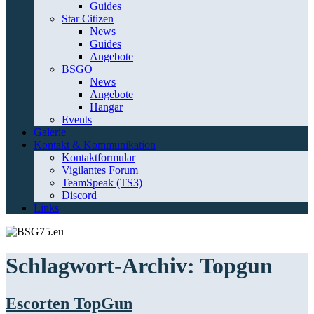
Guides
Star Citizen
News
Guides
Angebote
BSGO
News
Angebote
Hangar
Events
Galerie
Kontakt & Kommunikation
Kontaktformular
Vigilantes Forum
TeamSpeak (TS3)
Discord
Links
Schlagwort-Archiv:
Topgun
Escorten TopGun