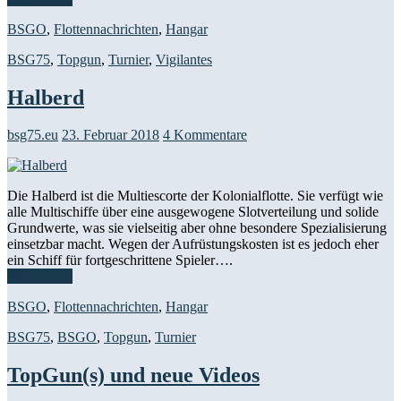
BSGO
,
Flottennachrichten
,
Hangar
BSG75
,
Topgun
,
Turnier
,
Vigilantes
Halberd
bsg75.eu
23. Februar 2018
4 Kommentare
Die Halberd ist die Multiescorte der Kolonialflotte. Sie verfügt wie
alle Multischiffe über eine ausgewogene Slotverteilung und solide
Grundwerte, was sie vielseitig aber ohne besondere Spezialisierung
einsetzbar macht. Wegen der Aufrüstungskosten ist es jedoch eher
ein Schiff für fortgeschrittene Spieler….
Weiterlesen
BSGO
,
Flottennachrichten
,
Hangar
BSG75
,
BSGO
,
Topgun
,
Turnier
TopGun(s) und neue Videos