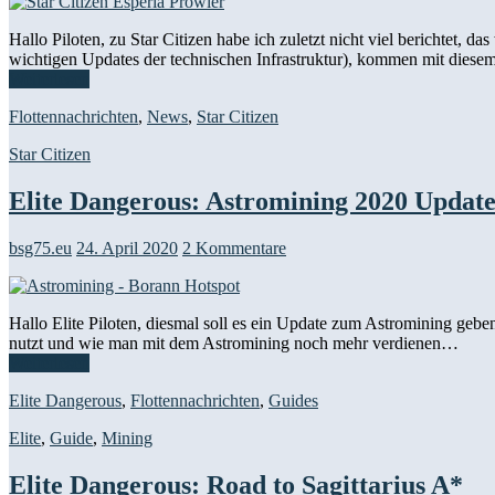
Hallo Piloten, zu Star Citizen habe ich zuletzt nicht viel berichtet
wichtigen Updates der technischen Infrastruktur), kommen mit die
Weiterlesen
Flottennachrichten
,
News
,
Star Citizen
Star Citizen
Elite Dangerous: Astromining 2020 Updat
bsg75.eu
24. April 2020
2 Kommentare
Hallo Elite Piloten, diesmal soll es ein Update zum Astromining geb
nutzt und wie man mit dem Astromining noch mehr verdienen…
Weiterlesen
Elite Dangerous
,
Flottennachrichten
,
Guides
Elite
,
Guide
,
Mining
Elite Dangerous: Road to Sagittarius A*