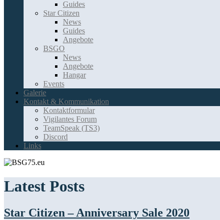
Guides
Star Citizen
News
Guides
Angebote
BSGO
News
Angebote
Hangar
Events
Galerie
Kontakt & Kommunikation
Kontaktformular
Vigilantes Forum
TeamSpeak (TS3)
Discord
Links
Latest Posts
Star Citizen – Anniversary Sale 2020