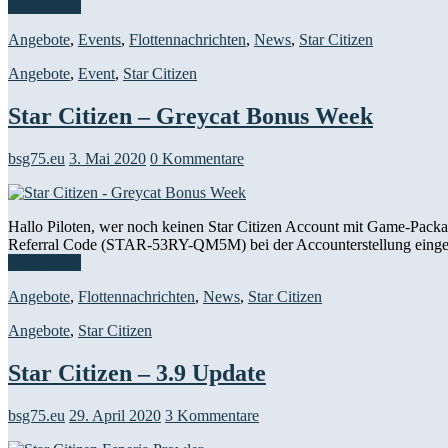
Weiterlesen
Angebote
,
Events
,
Flottennachrichten
,
News
,
Star Citizen
Angebote
,
Event
,
Star Citizen
Star Citizen – Greycat Bonus Week
bsg75.eu
3. Mai 2020
0 Kommentare
Hallo Piloten, wer noch keinen Star Citizen Account mit Game-Package
Referral Code (STAR-53RY-QM5M) bei der Accounterstellung ein
Weiterlesen
Angebote
,
Flottennachrichten
,
News
,
Star Citizen
Angebote
,
Star Citizen
Star Citizen – 3.9 Update
bsg75.eu
29. April 2020
3 Kommentare