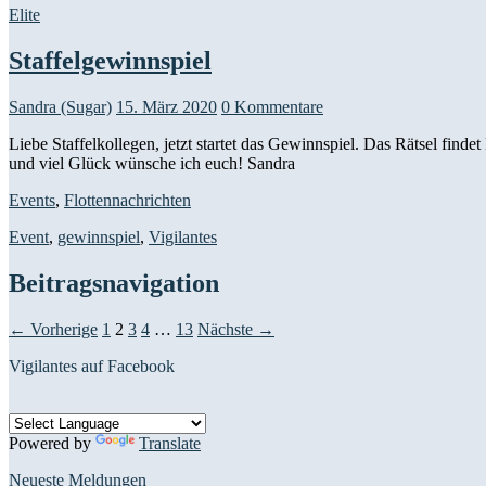
Elite
Staffelgewinnspiel
Sandra (Sugar)
15. März 2020
0 Kommentare
Liebe Staffelkollegen, jetzt startet das Gewinnspiel. Das Rätsel finde
und viel Glück wünsche ich euch! Sandra
Events
,
Flottennachrichten
Event
,
gewinnspiel
,
Vigilantes
Beitragsnavigation
← Vorherige
1
2
3
4
…
13
Nächste →
Vigilantes auf Facebook
Powered by
Translate
Neueste Meldungen