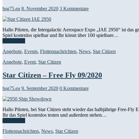
bsg75.eu
8. November 2020
3 Kommentare
Hallo Piloten, die Intergalactic Aerospace Expo „IAE 2950“ ist das
Spiel kostenlos spielbar und Ihr könnt über 100 spielbare…
Weiterlesen
Angebote
,
Events
,
Flottennachrichten
,
News
,
Star Citizen
Angebote
,
Event
,
Star Citizen
Star Citizen – Free Fly 09/2020
bsg75.eu
9. September 2020
0 Kommentare
Hallo Piloten, bei Star Citizen steht wieder das halbjährige Free-F
Ihr das Spiel kostenlos testen und außerdem stehen…
Weiterlesen
Flottennachrichten
,
News
,
Star Citizen