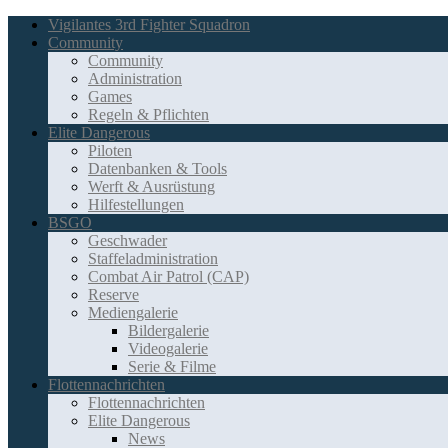
Vigilantes 3rd Fighter Squadron
Community
Community
Administration
Games
Regeln & Pflichten
Elite Dangerous
Piloten
Datenbanken & Tools
Werft & Ausrüstung
Hilfestellungen
BSGO
Geschwader
Staffeladministration
Combat Air Patrol (CAP)
Reserve
Mediengalerie
Bildergalerie
Videogalerie
Serie & Filme
Flottennachrichten
Flottennachrichten
Elite Dangerous
News