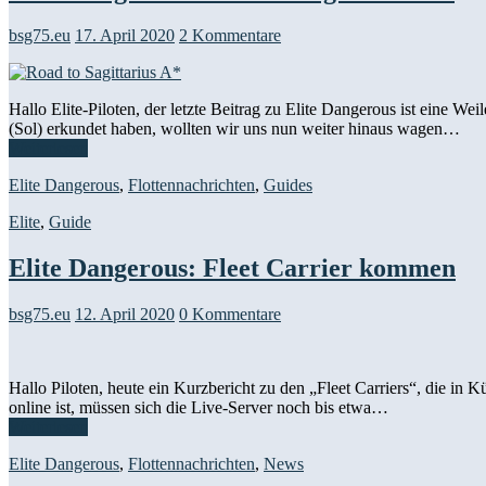
bsg75.eu
17. April 2020
2 Kommentare
Hallo Elite-Piloten, der letzte Beitrag zu Elite Dangerous ist eine
(Sol) erkundet haben, wollten wir uns nun weiter hinaus wagen…
Weiterlesen
Elite Dangerous
,
Flottennachrichten
,
Guides
Elite
,
Guide
Elite Dangerous: Fleet Carrier kommen
bsg75.eu
12. April 2020
0 Kommentare
Hallo Piloten, heute ein Kurzbericht zu den „Fleet Carriers“, die
online ist, müssen sich die Live-Server noch bis etwa…
Weiterlesen
Elite Dangerous
,
Flottennachrichten
,
News