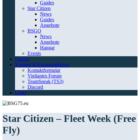
Guides
Star Citizen
News
Guides
Angebote
BSGO
News
Angebote
Hangar
Events
Galerie
Kontakt & Kommunikation
Kontaktformular
Vigilantes Forum
TeamSpeak (TS3)
Discord
Links
Star Citizen – Fleet Week (Free
Fly)