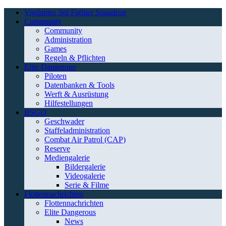
Vigilantes 3rd Fighter Squadron
Community
Community
Administration
Games
Regeln & Pflichten
Elite Dangerous
Piloten
Datenbanken & Tools
Werft & Ausrüstung
Hilfestellungen
BSGO
Geschwader
Staffeladministration
Combat Air Patrol (CAP)
Reserve
Mediengalerie
Bildergalerie
Videogalerie
Serie & Filme
Flottennachrichten
Flottennachrichten
Elite Dangerous
News