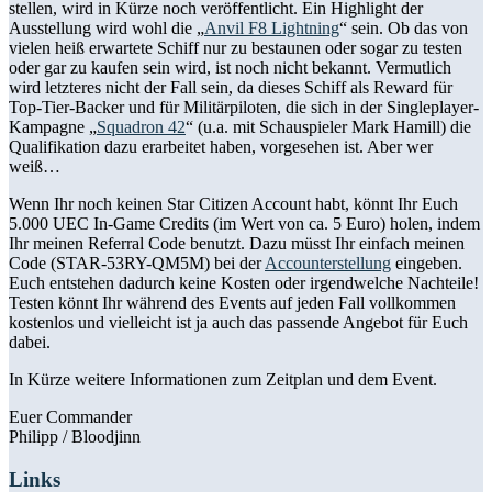
stellen, wird in Kürze noch veröffentlicht. Ein Highlight der
Ausstellung wird wohl die „
Anvil F8 Lightning
“ sein. Ob das von
vielen heiß erwartete Schiff nur zu bestaunen oder sogar zu testen
oder gar zu kaufen sein wird, ist noch nicht bekannt. Vermutlich
wird letzteres nicht der Fall sein, da dieses Schiff als Reward für
Top-Tier-Backer und für Militärpiloten, die sich in der Singleplayer-
Kampagne „
Squadron 42
“ (u.a. mit Schauspieler Mark Hamill) die
Qualifikation dazu erarbeitet haben, vorgesehen ist. Aber wer
weiß…
Wenn Ihr noch keinen Star Citizen Account habt, könnt Ihr Euch
5.000 UEC In-Game Credits (im Wert von ca. 5 Euro) holen, indem
Ihr meinen Referral Code benutzt. Dazu müsst Ihr einfach meinen
Code (STAR-53RY-QM5M) bei der
Accounterstellung
eingeben.
Euch entstehen dadurch keine Kosten oder irgendwelche Nachteile!
Testen könnt Ihr während des Events auf jeden Fall vollkommen
kostenlos und vielleicht ist ja auch das passende Angebot für Euch
dabei.
In Kürze weitere Informationen zum Zeitplan und dem Event.
Euer Commander
Philipp / Bloodjinn
Links