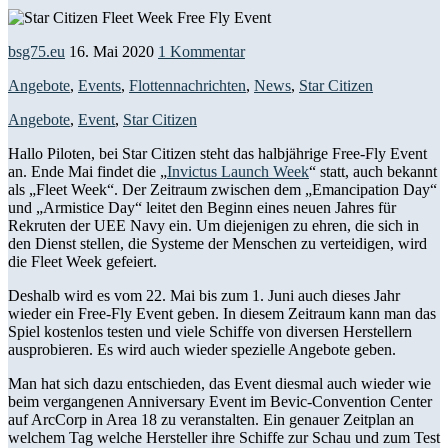
bsg75.eu
16. Mai 2020
1 Kommentar
Angebote
,
Events
,
Flottennachrichten
,
News
,
Star Citizen
Angebote
,
Event
,
Star Citizen
Hallo Piloten, bei Star Citizen steht das halbjährige Free-Fly Event
an. Ende Mai findet die „
Invictus Launch Week
“ statt, auch bekannt
als „Fleet Week“. Der Zeitraum zwischen dem „Emancipation Day“
und „Armistice Day“ leitet den Beginn eines neuen Jahres für
Rekruten der UEE Navy ein. Um diejenigen zu ehren, die sich in
den Dienst stellen, die Systeme der Menschen zu verteidigen, wird
die Fleet Week gefeiert.
Deshalb wird es vom 22. Mai bis zum 1. Juni auch dieses Jahr
wieder ein Free-Fly Event geben. In diesem Zeitraum kann man das
Spiel kostenlos testen und viele Schiffe von diversen Herstellern
ausprobieren. Es wird auch wieder spezielle Angebote geben.
Man hat sich dazu entschieden, das Event diesmal auch wieder wie
beim vergangenen Anniversary Event im Bevic-Convention Center
auf ArcCorp in Area 18 zu veranstalten. Ein genauer Zeitplan an
welchem Tag welche Hersteller ihre Schiffe zur Schau und zum Test