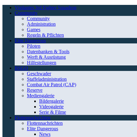
Vigilantes 3rd Fighter Squadron
Community
Community
Administration
Games
Regeln & Pflichten
Elite Dangerous
Piloten
Datenbanken & Tools
Werft & Ausrüstung
Hilfestellungen
BSGO
Geschwader
Staffeladministration
Combat Air Patrol (CAP)
Reserve
Mediengalerie
Bildergalerie
Videogalerie
Serie & Filme
Flottennachrichten
Flottennachrichten
Elite Dangerous
News