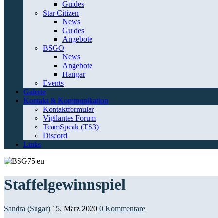
Guides
Star Citizen
News
Guides
Angebote
BSGO
News
Angebote
Hangar
Events
Galerie
Kontakt & Kommunikation
Kontaktformular
Vigilantes Forum
TeamSpeak (TS3)
Discord
Links
Staffelgewinnspiel
Sandra (Sugar)
15. März 2020
0 Kommentare