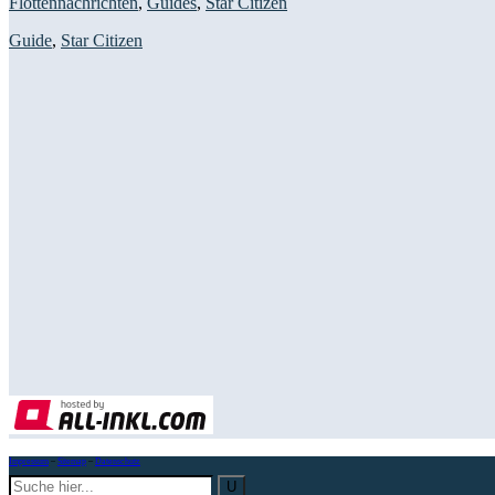
Flottennachrichten
,
Guides
,
Star Citizen
Guide
,
Star Citizen
Impressum
–
Sitemap
–
Datenschutz