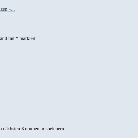
izen –...
sind mit
*
markiert
n nächsten Kommentar speichern.