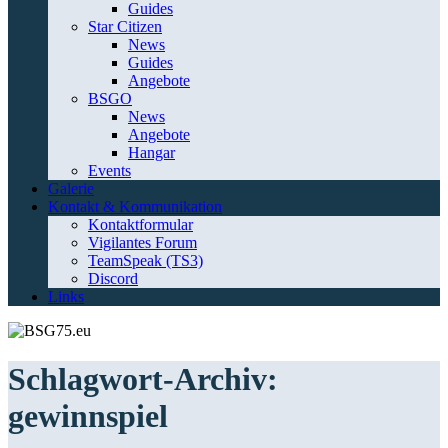
Guides
Star Citizen
News
Guides
Angebote
BSGO
News
Angebote
Hangar
Events
Galerie
Kontakt & Kommunikation
Kontaktformular
Vigilantes Forum
TeamSpeak (TS3)
Discord
Links
Schlagwort-Archiv:
gewinnspiel