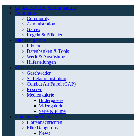
Vigilantes 3rd Fighter Squadron
Community
Community
Administration
Games
Regeln & Pflichten
Elite Dangerous
Piloten
Datenbanken & Tools
Werft & Ausrüstung
Hilfestellungen
BSGO
Geschwader
Staffeladministration
Combat Air Patrol (CAP)
Reserve
Mediengalerie
Bildergalerie
Videogalerie
Serie & Filme
Flottennachrichten
Flottennachrichten
Elite Dangerous
News