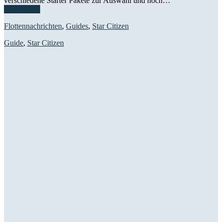
verschiedene Starter Pakete zur Auswahl und noch…
Weiterlesen
Flottennachrichten
,
Guides
,
Star Citizen
Guide
,
Star Citizen