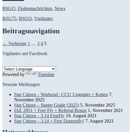
BSGO
,
Flottennachrichten
,
News
BSG75
,
BSGO
,
Vigilantes
Beitragsnavigation
← Vorherige
1
…
3
4
5
Vigilantes auf Facebook
Powered by
Translate
Neueste Meldungen
Star Citizen – Warbond / CCU Upgrades + Ketten
7.
November 2025
Star Citizen – Starter Guide (2025)
5. November 2025
IAE 2951 + Free Fly + Referral Bonus
1. November 2021
Star Citizen – 3.14 FreeFly
19. August 2021
Star Citizen – 3.14 + Free Dragonfly!
7. August 2021
Flottenmeldungen