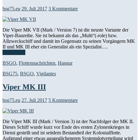
bsg75.eu
29. Juli 2017
3 Kommentare
Die Viper MK VII (Mark / Version 7) ist die neuste Variante der
Viper-Baureihe. Sie ist bekannt als das „Multi“(-role) bzw.
Allzweckschiff und damit im Gegensatz zu seinen Vorgängern MK
II und MK III eher ein Generalist als ein Spezialist….
Weiterlesen
BSGO
,
Flottennachrichten
,
Hangar
BSG75
,
BSGO
,
Vigilantes
Viper MK III
bsg75.eu
27. Juli 2017
5 Kommentare
Die Viper MK III (Mark / Version 3) ist der Nachfolger der MK II.
Dieses Schiff wurde kurz vor Ende des ersten Zylonenkrieges in
Dienst gestellt und ist seitdem Bestandteil der Kolonialflotte.
Aufgrund einer etwas ausgeglicheneren Systemslotverteilung wird