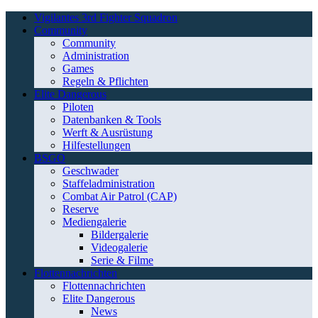
Vigilantes 3rd Fighter Squadron
Community
Community
Administration
Games
Regeln & Pflichten
Elite Dangerous
Piloten
Datenbanken & Tools
Werft & Ausrüstung
Hilfestellungen
BSGO
Geschwader
Staffeladministration
Combat Air Patrol (CAP)
Reserve
Mediengalerie
Bildergalerie
Videogalerie
Serie & Filme
Flottennachrichten
Flottennachrichten
Elite Dangerous
News