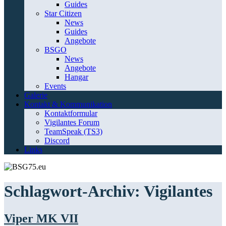
Guides
Star Citizen
News
Guides
Angebote
BSGO
News
Angebote
Hangar
Events
Galerie
Kontakt & Kommunikation
Kontaktformular
Vigilantes Forum
TeamSpeak (TS3)
Discord
Links
Schlagwort-Archiv:
Vigilantes
Viper MK VII