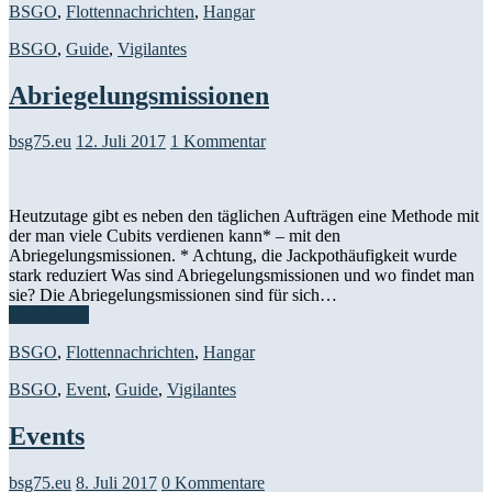
BSGO
,
Flottennachrichten
,
Hangar
BSGO
,
Guide
,
Vigilantes
Abriegelungsmissionen
bsg75.eu
12. Juli 2017
1 Kommentar
Heutzutage gibt es neben den täglichen Aufträgen eine Methode mit
der man viele Cubits verdienen kann* – mit den
Abriegelungsmissionen. * Achtung, die Jackpothäufigkeit wurde
stark reduziert Was sind Abriegelungsmissionen und wo findet man
sie? Die Abriegelungsmissionen sind für sich…
Weiterlesen
BSGO
,
Flottennachrichten
,
Hangar
BSGO
,
Event
,
Guide
,
Vigilantes
Events
bsg75.eu
8. Juli 2017
0 Kommentare