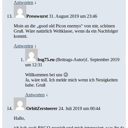
Antworten
↓
Presswurst
31. August 2019 um 23:46
Moin an die „good old Picon enemys“ von mir, schönen
Gruß. Wäre natürlich Weltklasse, wenn da ein Nachfolger
kommt.
Antworten
↓
bsg75.eu
(Beitrags-Autor)
1. September 2019
um 12:31
Willkommen bei uns 😉
Ja, wäre toll. Ich melde mich wenn ich Neuigkeiten
habe. Gruß
Antworten
↓
OrbitZerstoerer
24. Juli 2019 um 00:44
Hallo,
ich hab auch BSGO gespielt und mich interessiert, was ihr da