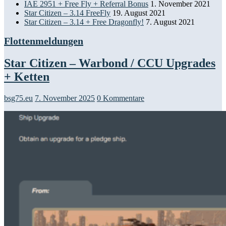
IAE 2951 + Free Fly + Referral Bonus
1. November 2021
Star Citizen – 3.14 FreeFly
19. August 2021
Star Citizen – 3.14 + Free Dragonfly!
7. August 2021
Flottenmeldungen
Star Citizen – Warbond / CCU Upgrades
+ Ketten
bsg75.eu
7. November 2025
0 Kommentare