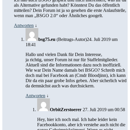
als Alternative gefunden habt? Könntest Du das öffentlich
mitteilen? Dein Forum ist ja so gesehen die erste Anlaufstelle,
wenn man „BSGO 2.0“ oder Ähnliches googelt.
Antworten
↓
bsg75.eu
(Beitrags-Autor)
24. Juli 2019 um
18:41
Hallo und vielen Dank für Dein Interesse,
ja richtig, unser Forum ist nur für Staffelmitglieder.
Aktuell sind die Informationen dazu noch inoffiziell.
Wie war Dein Name damals bei BSGO? Schreib mich
doch mal bei Facebook an (Cmdr Bloodjinn), ich kann
Dir da ein paar grobe Infos geben. Aber sicherlich wird
da demnächst auch was durchsickern.
Antworten
↓
OrbitZerstoerer
27. Juli 2019 um 00:58
Hey, hier ich noch mal. Ich habe leider kein
Facebookkonto, aber ich verstehe auch nicht die
ganze Geheimniskrämerei. Wenn es nicht