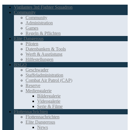
Vigilantes 3rd Fighter Squadron
Community
Community
Administration
Games
Regeln & Pflichten
Elite Dangerous
Piloten
Datenbanken & Tools
Werft & Ausrüstung
Hilfestellungen
BSGO
Geschwader
Staffeladministration
Combat Air Patrol (CAP)
Reserve
Mediengalerie
Bildergalerie
Videogalerie
Serie & Filme
Flottennachrichten
Flottennachrichten
Elite Dangerous
News