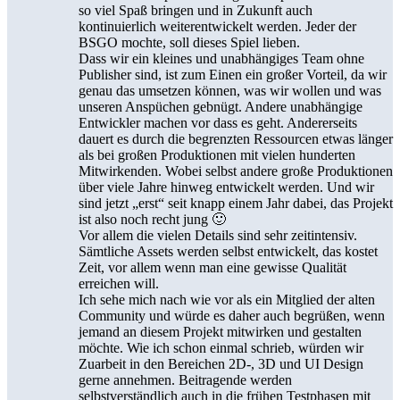
so viel Spaß bringen und in Zukunft auch
kontinuierlich weiterentwickelt werden. Jeder der
BSGO mochte, soll dieses Spiel lieben.
Dass wir ein kleines und unabhängiges Team ohne
Publisher sind, ist zum Einen ein großer Vorteil, da wir
genau das umsetzen können, was wir wollen und was
unseren Anspüchen gebnügt. Andere unabhängige
Entwickler machen vor dass es geht. Andererseits
dauert es durch die begrenzten Ressourcen etwas länger
als bei großen Produktionen mit vielen hunderten
Mitwirkenden. Wobei selbst andere große Produktionen
über viele Jahre hinweg entwickelt werden. Und wir
sind jetzt „erst“ seit knapp einem Jahr dabei, das Projekt
ist also noch recht jung 🙂
Vor allem die vielen Details sind sehr zeitintensiv.
Sämtliche Assets werden selbst entwickelt, das kostet
Zeit, vor allem wenn man eine gewisse Qualität
erreichen will.
Ich sehe mich nach wie vor als ein Mitglied der alten
Community und würde es daher auch begrüßen, wenn
jemand an diesem Projekt mitwirken und gestalten
möchte. Wie ich schon einmal schrieb, würden wir
Zuarbeit in den Bereichen 2D-, 3D und UI Design
gerne annehmen. Beitragende werden
selbstverständlich auch in die frühen Testphasen mit