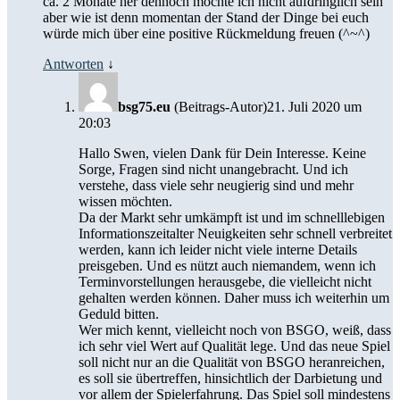
ca. 2 Monate her dennoch möchte ich nicht aufdringlich sein
aber wie ist denn momentan der Stand der Dinge bei euch
würde mich über eine positive Rückmeldung freuen (^~^)
Antworten
↓
bsg75.eu
(Beitrags-Autor)
21. Juli 2020 um
20:03
Hallo Swen, vielen Dank für Dein Interesse. Keine
Sorge, Fragen sind nicht unangebracht. Und ich
verstehe, dass viele sehr neugierig sind und mehr
wissen möchten.
Da der Markt sehr umkämpft ist und im schnelllebigen
Informationszeitalter Neuigkeiten sehr schnell verbreitet
werden, kann ich leider nicht viele interne Details
preisgeben. Und es nützt auch niemandem, wenn ich
Terminvorstellungen herausgebe, die vielleicht nicht
gehalten werden können. Daher muss ich weiterhin um
Geduld bitten.
Wer mich kennt, vielleicht noch von BSGO, weiß, dass
ich sehr viel Wert auf Qualität lege. Und das neue Spiel
soll nicht nur an die Qualität von BSGO heranreichen,
es soll sie übertreffen, hinsichtlich der Darbietung und
vor allem der Spielerfahrung. Das Spiel soll mindestens