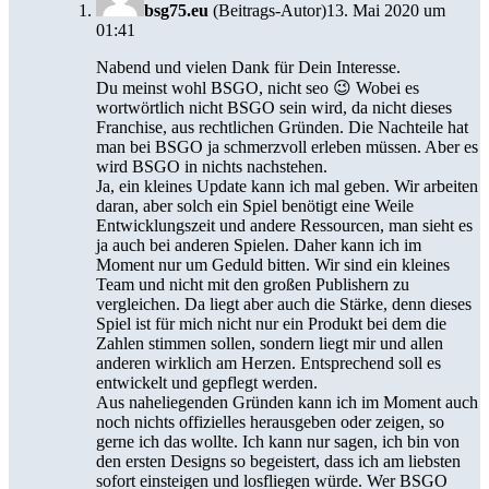
bsg75.eu
(Beitrags-Autor)
13. Mai 2020 um
01:41
Nabend und vielen Dank für Dein Interesse.
Du meinst wohl BSGO, nicht seo 😉 Wobei es
wortwörtlich nicht BSGO sein wird, da nicht dieses
Franchise, aus rechtlichen Gründen. Die Nachteile hat
man bei BSGO ja schmerzvoll erleben müssen. Aber es
wird BSGO in nichts nachstehen.
Ja, ein kleines Update kann ich mal geben. Wir arbeiten
daran, aber solch ein Spiel benötigt eine Weile
Entwicklungszeit und andere Ressourcen, man sieht es
ja auch bei anderen Spielen. Daher kann ich im
Moment nur um Geduld bitten. Wir sind ein kleines
Team und nicht mit den großen Publishern zu
vergleichen. Da liegt aber auch die Stärke, denn dieses
Spiel ist für mich nicht nur ein Produkt bei dem die
Zahlen stimmen sollen, sondern liegt mir und allen
anderen wirklich am Herzen. Entsprechend soll es
entwickelt und gepflegt werden.
Aus naheliegenden Gründen kann ich im Moment auch
noch nichts offizielles herausgeben oder zeigen, so
gerne ich das wollte. Ich kann nur sagen, ich bin von
den ersten Designs so begeistert, dass ich am liebsten
sofort einsteigen und losfliegen würde. Wer BSGO