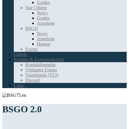
Guides
Star Citizen
News
Guides
Angebote
BSGO
News
Angebote
Hangar
Events
Galerie
Kontakt & Kommunikation
Kontaktformular
Vigilantes Forum
TeamSpeak (TS3)
Discord
Links
BSGO 2.0