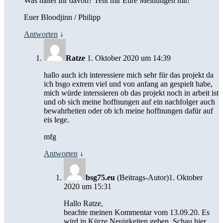
Was haltet Ihr davon? Teilt mir Eure Meinungen mit!
Euer Bloodjinn / Philipp
Antworten
↓
Ratze
1. Oktober 2020 um 14:39
hallo auch ich interessiere mich sehr für das projekt da
ich bsgo extrem viel und von anfang an gespielt habe,
mich würde interssieren ob das projekt noch in arbeit ist
und ob sich meine hoffnungen auf ein nachfolger auch
bewahrheiten oder ob ich meine hoffnungen dafür auf
eis lege.
mfg
Antworten
↓
bsg75.eu
(Beitrags-Autor)
1. Oktober
2020 um 15:31
Hallo Ratze,
beachte meinen Kommentar vom 13.09.20. Es
wird in Kürze Neuigkeiten geben. Schau hier