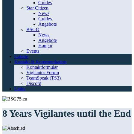
Guides
Star Citizen
News
Guides
Angebote
BSGO
News
Angebote
Hangar
Events
Galerie
Kontakt & Kommunikation
Kontaktformular
Vigilantes Forum
TeamSpeak (TS3)
Discord
Links
8 Years Vigilantes until the End