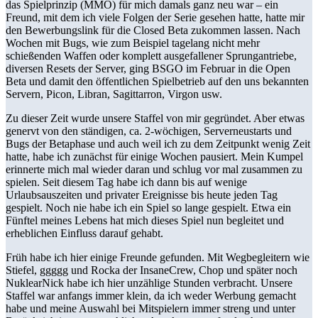
das Spielprinzip (MMO) für mich damals ganz neu war – ein
Freund, mit dem ich viele Folgen der Serie gesehen hatte, hatte mir
den Bewerbungslink für die Closed Beta zukommen lassen. Nach
Wochen mit Bugs, wie zum Beispiel tagelang nicht mehr
schießenden Waffen oder komplett ausgefallener Sprungantriebe,
diversen Resets der Server, ging BSGO im Februar in die Open
Beta und damit den öffentlichen Spielbetrieb auf den uns bekannten
Servern, Picon, Libran, Sagittarron, Virgon usw.
Zu dieser Zeit wurde unsere Staffel von mir gegründet. Aber etwas
genervt von den ständigen, ca. 2-wöchigen, Serverneustarts und
Bugs der Betaphase und auch weil ich zu dem Zeitpunkt wenig Zeit
hatte, habe ich zunächst für einige Wochen pausiert. Mein Kumpel
erinnerte mich mal wieder daran und schlug vor mal zusammen zu
spielen. Seit diesem Tag habe ich dann bis auf wenige
Urlaubsauszeiten und privater Ereignisse bis heute jeden Tag
gespielt. Noch nie habe ich ein Spiel so lange gespielt. Etwa ein
Fünftel meines Lebens hat mich dieses Spiel nun begleitet und
erheblichen Einfluss darauf gehabt.
Früh habe ich hier einige Freunde gefunden. Mit Wegbegleitern wie
Stiefel, ggggg und Rocka der InsaneCrew, Chop und später noch
NuklearNick habe ich hier unzählige Stunden verbracht. Unsere
Staffel war anfangs immer klein, da ich weder Werbung gemacht
habe und meine Auswahl bei Mitspielern immer streng und unter