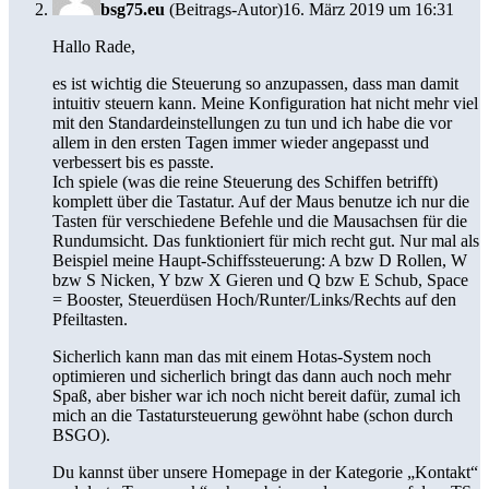
bsg75.eu
(Beitrags-Autor)
16. März 2019 um 16:31
Hallo Rade,
es ist wichtig die Steuerung so anzupassen, dass man damit
intuitiv steuern kann. Meine Konfiguration hat nicht mehr viel
mit den Standardeinstellungen zu tun und ich habe die vor
allem in den ersten Tagen immer wieder angepasst und
verbessert bis es passte.
Ich spiele (was die reine Steuerung des Schiffen betrifft)
komplett über die Tastatur. Auf der Maus benutze ich nur die
Tasten für verschiedene Befehle und die Mausachsen für die
Rundumsicht. Das funktioniert für mich recht gut. Nur mal als
Beispiel meine Haupt-Schiffssteuerung: A bzw D Rollen, W
bzw S Nicken, Y bzw X Gieren und Q bzw E Schub, Space
= Booster, Steuerdüsen Hoch/Runter/Links/Rechts auf den
Pfeiltasten.
Sicherlich kann man das mit einem Hotas-System noch
optimieren und sicherlich bringt das dann auch noch mehr
Spaß, aber bisher war ich noch nicht bereit dafür, zumal ich
mich an die Tastatursteuerung gewöhnt habe (schon durch
BSGO).
Du kannst über unsere Homepage in der Kategorie „Kontakt“