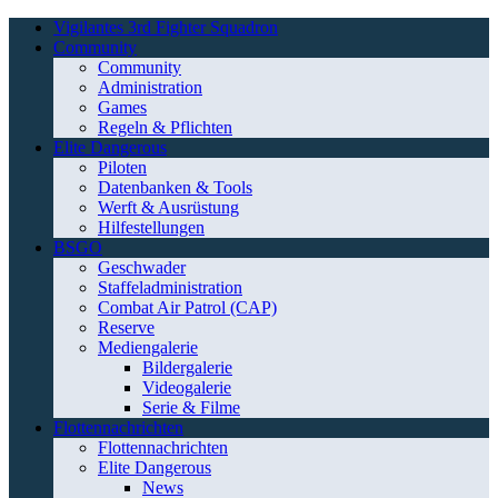
Vigilantes 3rd Fighter Squadron
Community
Community
Administration
Games
Regeln & Pflichten
Elite Dangerous
Piloten
Datenbanken & Tools
Werft & Ausrüstung
Hilfestellungen
BSGO
Geschwader
Staffeladministration
Combat Air Patrol (CAP)
Reserve
Mediengalerie
Bildergalerie
Videogalerie
Serie & Filme
Flottennachrichten
Flottennachrichten
Elite Dangerous
News