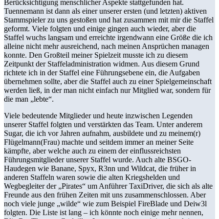
Berücksichtigung menschlicher Aspekte stattgefunden hat.
Tuennemann ist dann als einer unserer ersten (und letzten) aktiven
Stammspieler zu uns gestoßen und hat zusammen mit mir die Staffel
geformt. Viele folgten und einige gingen auch wieder, aber die
Staffel wuchs langsam und erreichte irgendwann eine Größe die ich
alleine nicht mehr ausreichend, nach meinen Ansprüchen managen
konnte. Den Großteil meiner Spielzeit musste ich zu diesem
Zeitpunkt der Staffeladministration widmen. Aus diesem Grund
richtete ich in der Staffel eine Führungsebene ein, die Aufgaben
übernehmen sollte, aber die Staffel auch zu einer Spielgemeinschaft
werden ließ, in der man nicht einfach nur Mitglied war, sondern für
die man „lebte“.
Viele bedeutende Mitglieder und heute inzwischen Legenden
unserer Staffel folgten und verstärkten das Team. Unter anderem
Sugar, die ich vor Jahren aufnahm, ausbildete und zu meinem(r)
Flügelmann(Frau) machte und seitdem immer an meiner Seite
kämpfte, aber welche auch zu einem der einflussreichsten
Führungsmitglieder unserer Staffel wurde. Auch alte BSGO-
Haudegen wie Banane, Spyx, R3nn und Wildcat, die früher in
anderen Staffeln waren sowie die alten Kriegshelden und
Wegbegleiter der „Pirates“ um Anführer TaxiDriver, die sich als alte
Freunde aus den frühen Zeiten mit uns zusammenschlossen. Aber
noch viele junge „wilde“ wie zum Beispiel FireBlade und Deiw3l
folgten. Die Liste ist lang – ich könnte noch einige mehr nennen,