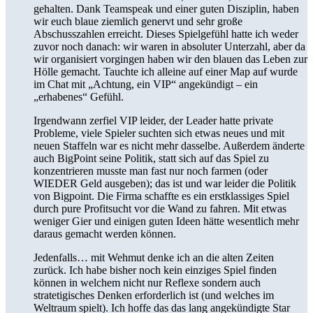
gehalten. Dank Teamspeak und einer guten Disziplin, haben
wir euch blaue ziemlich genervt und sehr große
Abschusszahlen erreicht. Dieses Spielgefühl hatte ich weder
zuvor noch danach: wir waren in absoluter Unterzahl, aber da
wir organisiert vorgingen haben wir den blauen das Leben zur
Hölle gemacht. Tauchte ich alleine auf einer Map auf wurde
im Chat mit „Achtung, ein VIP“ angekündigt – ein
„erhabenes“ Gefühl.
Irgendwann zerfiel VIP leider, der Leader hatte private
Probleme, viele Spieler suchten sich etwas neues und mit
neuen Staffeln war es nicht mehr dasselbe. Außerdem änderte
auch BigPoint seine Politik, statt sich auf das Spiel zu
konzentrieren musste man fast nur noch farmen (oder
WIEDER Geld ausgeben); das ist und war leider die Politik
von Bigpoint. Die Firma schaffte es ein erstklassiges Spiel
durch pure Profitsucht vor die Wand zu fahren. Mit etwas
weniger Gier und einigen guten Ideen hätte wesentlich mehr
daraus gemacht werden können.
Jedenfalls… mit Wehmut denke ich an die alten Zeiten
zurück. Ich habe bisher noch kein einziges Spiel finden
können in welchem nicht nur Reflexe sondern auch
stratetigisches Denken erforderlich ist (und welches im
Weltraum spielt). Ich hoffe das das lang angekündigte Star