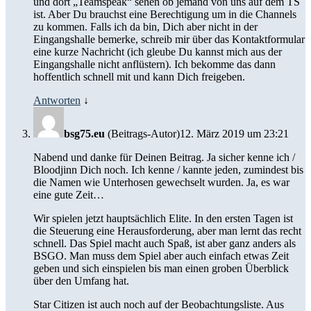
und dort „Teamspeak“ sehen ob jemand von uns auf dem TS
ist. Aber Du brauchst eine Berechtigung um in die Channels
zu kommen. Falls ich da bin, Dich aber nicht in der
Eingangshalle bemerke, schreib mir über das Kontaktformular
eine kurze Nachricht (ich gleube Du kannst mich aus der
Eingangshalle nicht anflüstern). Ich bekomme das dann
hoffentlich schnell mit und kann Dich freigeben.
Antworten
↓
bsg75.eu
(Beitrags-Autor)
12. März 2019 um 23:21
Nabend und danke für Deinen Beitrag. Ja sicher kenne ich /
Bloodjinn Dich noch. Ich kenne / kannte jeden, zumindest bis
die Namen wie Unterhosen gewechselt wurden. Ja, es war
eine gute Zeit…
Wir spielen jetzt hauptsächlich Elite. In den ersten Tagen ist
die Steuerung eine Herausforderung, aber man lernt das recht
schnell. Das Spiel macht auch Spaß, ist aber ganz anders als
BSGO. Man muss dem Spiel aber auch einfach etwas Zeit
geben und sich einspielen bis man einen groben Überblick
über den Umfang hat.
Star Citizen ist auch noch auf der Beobachtungsliste. Aus