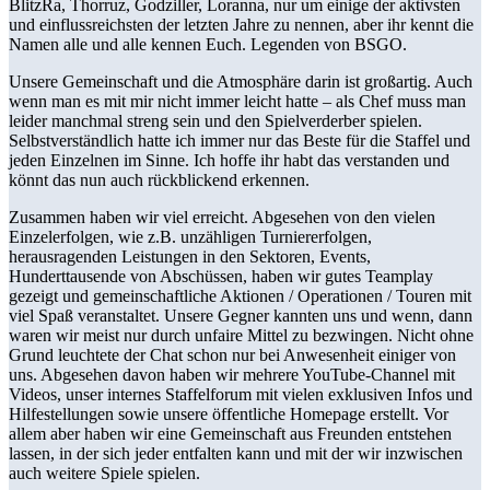
BlitzRa, Thorruz, Godziller, Loranna, nur um einige der aktivsten
und einflussreichsten der letzten Jahre zu nennen, aber ihr kennt die
Namen alle und alle kennen Euch. Legenden von BSGO.
Unsere Gemeinschaft und die Atmosphäre darin ist großartig. Auch
wenn man es mit mir nicht immer leicht hatte – als Chef muss man
leider manchmal streng sein und den Spielverderber spielen.
Selbstverständlich hatte ich immer nur das Beste für die Staffel und
jeden Einzelnen im Sinne. Ich hoffe ihr habt das verstanden und
könnt das nun auch rückblickend erkennen.
Zusammen haben wir viel erreicht. Abgesehen von den vielen
Einzelerfolgen, wie z.B. unzähligen Turniererfolgen,
herausragenden Leistungen in den Sektoren, Events,
Hunderttausende von Abschüssen, haben wir gutes Teamplay
gezeigt und gemeinschaftliche Aktionen / Operationen / Touren mit
viel Spaß veranstaltet. Unsere Gegner kannten uns und wenn, dann
waren wir meist nur durch unfaire Mittel zu bezwingen. Nicht ohne
Grund leuchtete der Chat schon nur bei Anwesenheit einiger von
uns. Abgesehen davon haben wir mehrere YouTube-Channel mit
Videos, unser internes Staffelforum mit vielen exklusiven Infos und
Hilfestellungen sowie unsere öffentliche Homepage erstellt. Vor
allem aber haben wir eine Gemeinschaft aus Freunden entstehen
lassen, in der sich jeder entfalten kann und mit der wir inzwischen
auch weitere Spiele spielen.