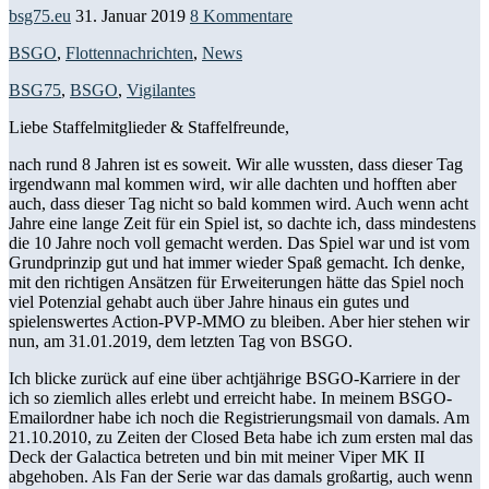
bsg75.eu
31. Januar 2019
8 Kommentare
BSGO
,
Flottennachrichten
,
News
BSG75
,
BSGO
,
Vigilantes
Liebe Staffelmitglieder & Staffelfreunde,
nach rund 8 Jahren ist es soweit. Wir alle wussten, dass dieser Tag
irgendwann mal kommen wird, wir alle dachten und hofften aber
auch, dass dieser Tag nicht so bald kommen wird. Auch wenn acht
Jahre eine lange Zeit für ein Spiel ist, so dachte ich, dass mindestens
die 10 Jahre noch voll gemacht werden. Das Spiel war und ist vom
Grundprinzip gut und hat immer wieder Spaß gemacht. Ich denke,
mit den richtigen Ansätzen für Erweiterungen hätte das Spiel noch
viel Potenzial gehabt auch über Jahre hinaus ein gutes und
spielenswertes Action-PVP-MMO zu bleiben. Aber hier stehen wir
nun, am 31.01.2019, dem letzten Tag von BSGO.
Ich blicke zurück auf eine über achtjährige BSGO-Karriere in der
ich so ziemlich alles erlebt und erreicht habe. In meinem BSGO-
Emailordner habe ich noch die Registrierungsmail von damals. Am
21.10.2010, zu Zeiten der Closed Beta habe ich zum ersten mal das
Deck der Galactica betreten und bin mit meiner Viper MK II
abgehoben. Als Fan der Serie war das damals großartig, auch wenn