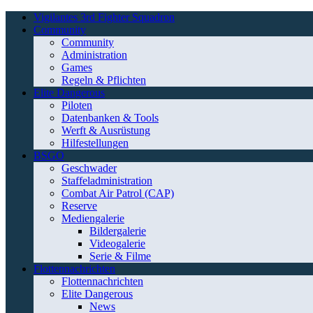
Vigilantes 3rd Fighter Squadron
Community
Community
Administration
Games
Regeln & Pflichten
Elite Dangerous
Piloten
Datenbanken & Tools
Werft & Ausrüstung
Hilfestellungen
BSGO
Geschwader
Staffeladministration
Combat Air Patrol (CAP)
Reserve
Mediengalerie
Bildergalerie
Videogalerie
Serie & Filme
Flottennachrichten
Flottennachrichten
Elite Dangerous
News