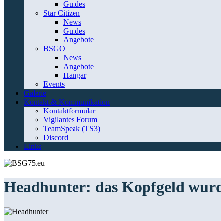
Guides
Star Citizen
News
Guides
Angebote
BSGO
News
Angebote
Hangar
Events
Galerie
Kontakt & Kommunikation
Kontaktformular
Vigilantes Forum
TeamSpeak (TS3)
Discord
Links
Headhunter: das Kopfgeld wurd