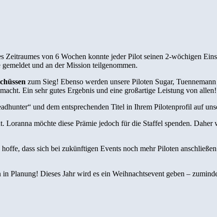
ines Zeitraumes von 6 Wochen konnte jeder Pilot seinen 2-wöchigen Ei
ge gemeldet und an der Mission teilgenommen.
schüssen
zum Sieg! Ebenso werden unsere Piloten Sugar, Tuennemann u
acht. Ein sehr gutes Ergebnis und eine großartige Leistung von allen!
adhunter“ und dem entsprechenden Titel in Ihrem Pilotenprofil auf un
nt. Loranna möchte diese Prämie jedoch für die Staffel spenden. Daher
nd hoffe, dass sich bei zukünftigen Events noch mehr Piloten anschlie
n in Planung! Dieses Jahr wird es ein Weihnachtsevent geben – zumindest