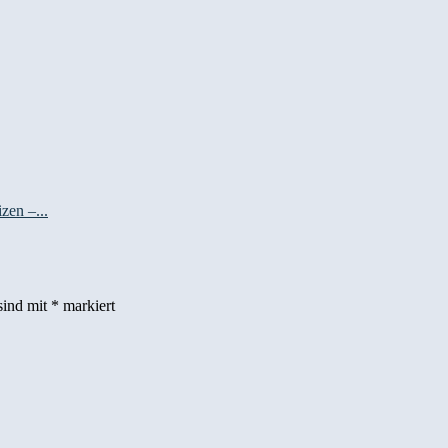
izen –...
sind mit
*
markiert