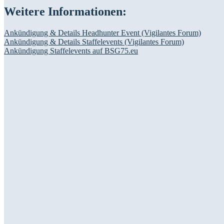
Weitere Informationen:
Ankündigung & Details Headhunter Event (Vigilantes Forum)
Ankündigung & Details Staffelevents (Vigilantes Forum)
Ankündigung Staffelevents auf BSG75.eu