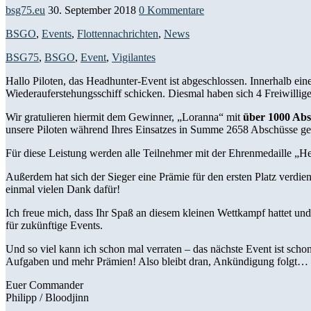
bsg75.eu
30. September 2018
0 Kommentare
BSGO
,
Events
,
Flottennachrichten
,
News
BSG75
,
BSGO
,
Event
,
Vigilantes
Hallo Piloten, das Headhunter-Event ist abgeschlossen. Innerhalb e
Wiederauferstehungsschiff schicken. Diesmal haben sich 4 Freiwilli
Wir gratulieren hiermit dem Gewinner, „Loranna“ mit
über 1000 Ab
unsere Piloten während Ihres Einsatzes in Summe 2658 Abschüsse gem
Für diese Leistung werden alle Teilnehmer mit der Ehrenmedaille „He
Außerdem hat sich der Sieger eine Prämie für den ersten Platz verdie
einmal vielen Dank dafür!
Ich freue mich, dass Ihr Spaß an diesem kleinen Wettkampf hattet u
für zukünftige Events.
Und so viel kann ich schon mal verraten – das nächste Event ist scho
Aufgaben und mehr Prämien! Also bleibt dran, Ankündigung folgt…
Euer Commander
Philipp / Bloodjinn